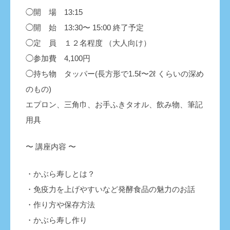
◯開 場 13:15
◯開 始 13:30〜 15:00 終了予定
◯定 員 １２名程度 （大人向け）
◯参加費 4,100円
◯持ち物 タッパー(長方形で1.5ℓ〜2ℓ くらいの深め
のもの)
エプロン、三角巾、お手ふきタオル、飲み物、筆記
用具
〜 講座内容 〜
・かぶら寿しとは？
・免疫力を上げやすいなど発酵食品の魅力のお話
・作り方や保存方法
・かぶら寿し作り