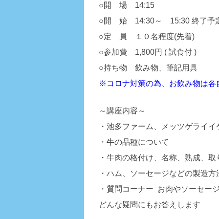
○開 場 14:15
○開 始 14:30～ 15:30 終了予
○定 員 １０名程度(先着)
○参加費 1,800円 ( 試食付 )
○持ち物 飲み物、筆記用具
※コロナ対策の為、お飲み物は各
～講座内容～
・池多ファーム、メッツゲライイ
・牛の品種について
・牛肉の格付け、名称、熟成、取
・ハム、ソーセージなどの製造方
・質問コーナー
お肉やソーセー
どんな疑問にもお答えします