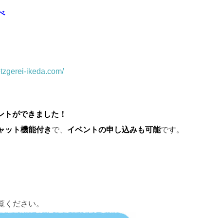
べ
etzgerei-ikeda.com/
カウントができました！
ャット機能付き
で、
イベントの申し込みも
可能
です。
覧ください。