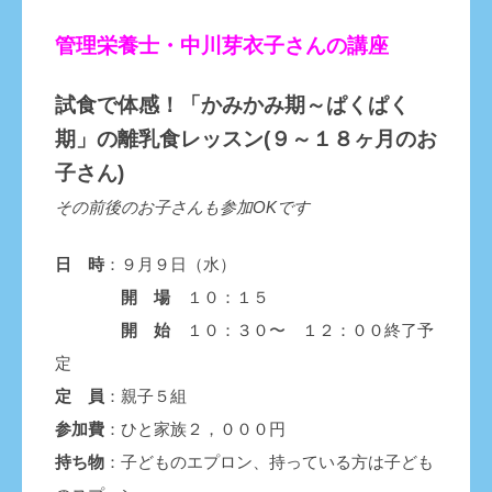
管理栄養士・中川芽衣子さんの講座
試食で体感！「かみかみ期～ぱくぱく
期」
の離乳食レッスン(９～１８ヶ月のお
子さん)
その前後のお子さんも参加OKです
日 時
：９月９日（水）
開 場
１０：１５
開 始
１０：３０〜 １２：００終了予
定
定 員
：親子５組
参加費
：ひと家族２，０００円
持ち物
：子どものエプロン、持っている方は子ども