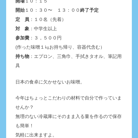
開場
１０：１５
開始
１０：３０〜 １３：００
終了予定
定 員
：１０名（先着）
対 象
：中学生以上
参加費
：３，５００円
(作った味噌１㎏お持ち帰り、容器代含む）
持ち物
：エプロン、三角巾、手拭きタオル、筆記用
具
日本の食卓に欠かせないお味噌。
今年はちょっとこだわりの材料で自分で作っていま
せんか？
無理のない冷蔵庫にそのまま入る量を作るので保存
も簡単！
気軽に出来ますよ。