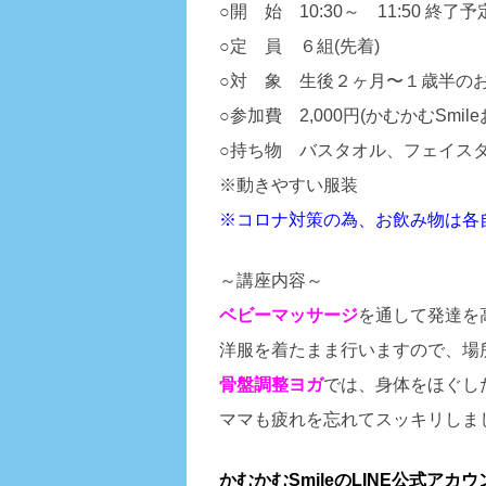
○開 始 10:30～ 11:50 終了予
○定 員 ６組(先着)
○対 象 生後２ヶ月〜１歳半の
○参加費 2,000円(かむかむSmil
○持ち物 バスタオル、フェイス
※動きやすい服装
※コロナ対策の為、お飲み物は各
～講座内容～
ベビー
マッサージ
を通して発達を
洋服を着たまま行いますので、場
骨盤調整ヨガ
では、身体をほぐし
ママも疲れを忘れてスッキリしま
かむかむSmileのLINE公式ア