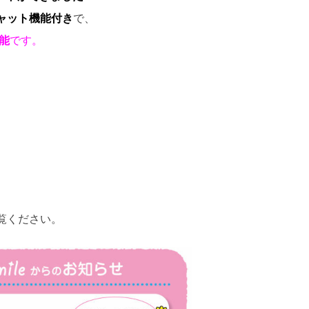
ャット機能付き
で、
能
です。
覧ください。