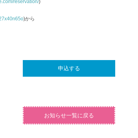
e.com/reservation/
)
e/27x40n65o
)から
申込する
お知らせ一覧に戻る