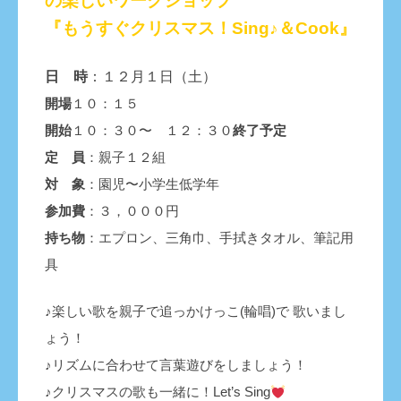
の楽しいワークショップ
『もうすぐクリスマス！Sing♪＆Cook』
日 時
：１２月１日（土）
開場
１０：１５
開始
１０：３０〜 １２：３０
終了予定
定 員
：親子１２組
対 象
：園児〜小学生低学年
参加費
：３，０００円
持ち物
：エプロン、三角巾、手拭きタオル、筆記用
具
♪楽しい歌を親子で追っかけっこ(輪唱)で
歌いまし
ょう！
♪リズムに合わせて言葉遊びをしましょう！
♪クリスマスの歌も一緒に！Let’s Sing