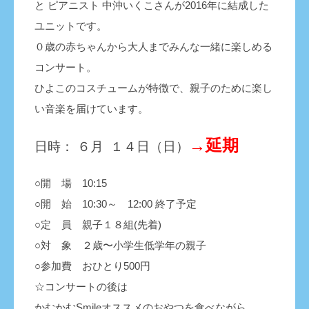
と ピアニスト 中沖いくこさんが2016年に結成した
ユニットです。
０歳の赤ちゃんから大人までみんな一緒に楽しめる
コンサート。
ひよこのコスチュームが特徴で、親子のために楽し
い音楽を届けています。
→
延期
日時： ６月 １４日（日）
○開 場
10
:15
○開 始 10:30～ 12:00 終了予定
○定 員 親子１８組(先着)
○対 象 ２歳〜小学生低学年の親子
○参加費 おひとり500円
☆コンサートの後は
かむかむSmileオススメのおやつを食べながら、