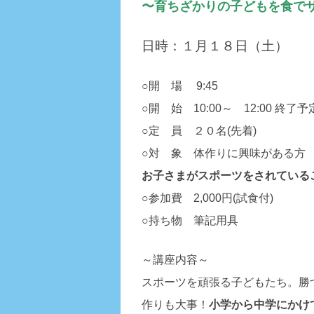
〜育ちざかりの子どもを食で
日時：１月１８日（土）
○開 場 9:45
○開 始 10:00～ 12:00 終了予
○定 員 ２０名(先着)
○対 象 体作りに興味がある方
お子さまがスポーツをされている
○参加費 2,000円(試食付)
○持ち物 筆記用具
～講座内容～
スポーツを頑張る子どもたち。勝
作りも大事！
小学から中学にかけ