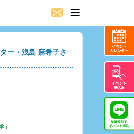
ター・浅島 麻希子さ
学」