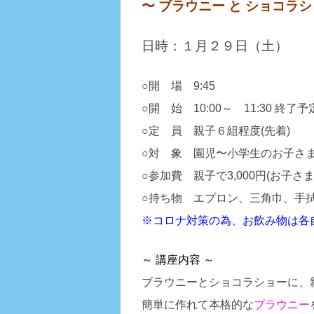
〜 ブラウニー と ショコラシ
日時：１月２９日（土）
○開 場 9:45
○開 始 10:00～ 11:30 終了予
○定 員 親子６組程度(先着)
○対 象 園児〜小学生のお子さ
○参加費 親子で3,000円(お子さま
○持ち物 エプロン、三角巾、手
※コロナ対策の為、お飲み物は各
～ 講座内容
～
ブラウニーとショコラショーに、
簡単に作れて本格的な
ブラウニー