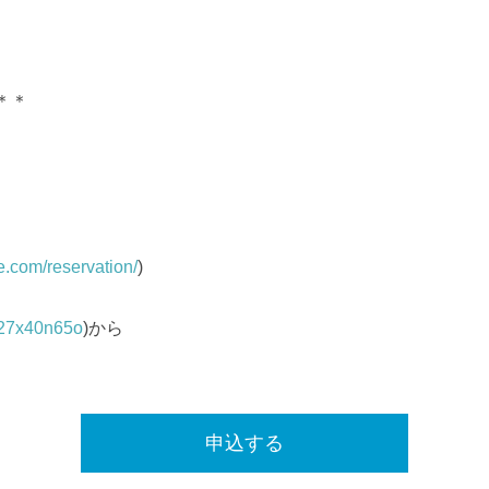
＊＊
e.com/reservation/
)
e/27x40n65o
)から
申込する