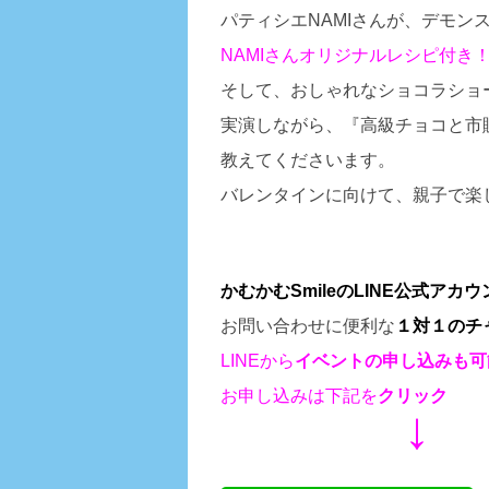
パティシエNAMIさんが、デモン
NAMIさんオリジナルレシピ付き
そして、おしゃれなショコラショ
実演しながら、『高級チョコと市
教えてくださいます。
バレンタインに向けて、親子で楽
かむかむSmileのLINE公式ア
お問い合わせに便利な
１対１のチ
LINEから
イベントの申し込みも
可
お申し込みは下記を
クリック
↓