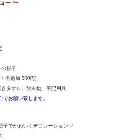
ョー 〜
定
まの親子
１名追加 500円)
拭きタオル、飲み物、筆記用具
自でお願い致します。
親子でかわいくデコレーション♡
を