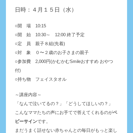
日時：４月１５日（水）
○開 場
10
:15
○開 始 10:30～ 12:00 終了予定
○定 員 親子８組(先着)
○対 象 ０〜２歳のお子さまの親子
○参加費 2,000円(かむかむSmileおすすめ おやつ
付)
○持ち物 フェイスタオル
～講座内容～
「なんで泣いてるの？」「どうしてほしいの？」
こんなママたちの声にお手てで答えてくれるのが
ベ
ビーサイン
です。
まだうまく話せない赤ちゃんとの毎日がもっと楽し