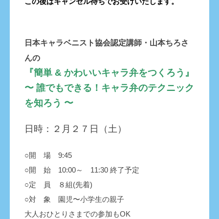
この後はキャンセル待ちでお受けいたします。
日本キャラベニスト協会認定講師・山本ちろさ
んの
『簡単 & かわいいキャラ弁をつくろう』
〜 誰でもできる！キャラ弁のテクニック
を知ろう 〜
日時：２月２７日（土）
○開 場 9:45
○開 始 10:00～ 11:30 終了予定
○定 員 ８組(先着)
○対 象 園児〜小学生の親子
大人おひとりさまでの参加もOK