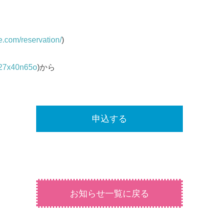
e.com/reservation/
)
e/27x40n65o
)から
申込する
お知らせ一覧に戻る