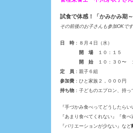
試食で体感！「かみかみ期
その前後のお子さんも参加OKで
日 時
：８月４日（水）
開 場
１０：１５
開 始
１０：３０〜 
定 員
：親子６組
参加費
：ひと家族２，０００円
持ち物
：子どものエプロン、持っ
『手づかみ食べってどうしたらい
『あまり食べてくれない』『食べ
『バリエーションが少ない』など