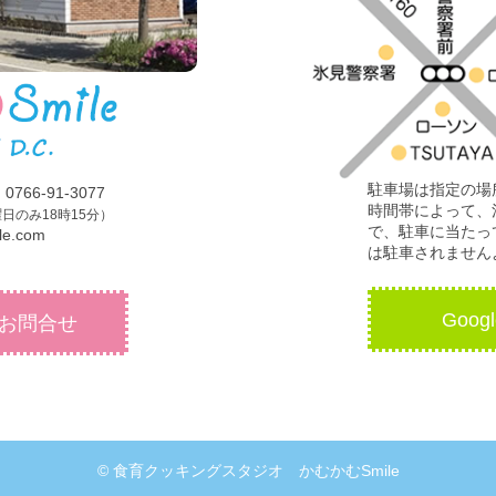
駐車場は指定の場
66-91-3077
時間帯によって、
日のみ18時15分）
で、駐車に当たっ
le.com
は駐車されません
Goo
 お問合せ
© 食育クッキングスタジオ かむかむSmile