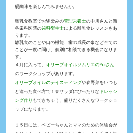
醍醐味を楽しんでみませんか。
離乳食教室でお馴染みの
管理栄養士
の中川さんと新
谷歯科医院の
歯科衛生士
による離乳食レッスンもあ
ります。
離乳食のことや口の機能、歯の成長の事など全ての
ことが一度に聞け、個別に相談できる機会になりま
す。
４月に入って、
オリーブオイルソムリエのYuiさん
のワークショップがあります。
オリーブオイルのテイスティング
や春野菜をいつも
と違った食べ方で！春サラダにぴったりな
ドレッシ
ング作り
もできちゃう、盛りだくさんなワークショ
ップになります。
１５日には、ベビーちゃんとママのための体験会が