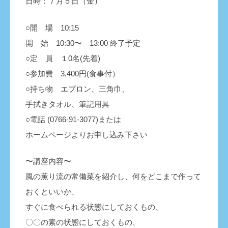
日時：７月５日（金）
○開 場 10:15
開 始 10:30〜 13:00 終了予定
○定 員 １0名(先着)
○参加費 3,400円(食事付）
○持ち物 エプロン、三角巾、
手拭きタオル、筆記用具
○電話 (0766-91-3077)または
ホームページよりお申し込み下さい
〜講座内容〜
風の薫り流の常備菜を紹介し、何をどこまで作って
おくといいか、
すぐに食べられる状態にしておくもの、
〇〇の素の状態にしておくもの、