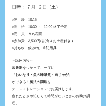
日時： ７月 ２日（土）
○開 場
10
:15
○開 始 10:30～ 12:00 終了予定
○定 員 ８名程度
○参加費 3,500円( 試食＆お土産付き )
○持ち物 飲み物、筆記用具
～講座内容～
炊飯器
をつかって、一度に
『
おいなり・魚
の味噌煮・肉じゃが
』
ができる！
魔法の調理
を
デモンストレーションでお届けします。
疲れたときや忙しくて時間がないときのお助け調
理。