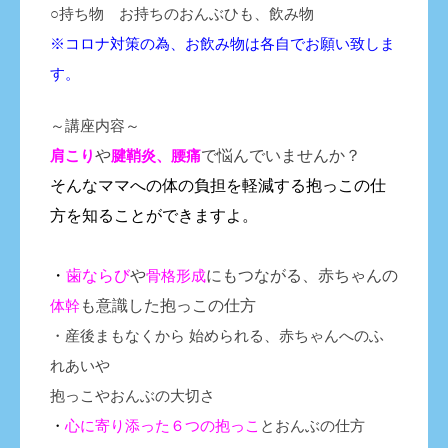
○持ち物 お持ちのおんぶひも、飲み物
※コロナ対策の為、お飲み物は各自でお願い致しま
す。
～講座内容～
肩こり
や
腱鞘炎、腰痛
で悩んでいませんか？
そんなママへの体の負担を軽減する抱っこの仕
方を知ることができますよ。
・
歯ならび
や
骨格形成
にもつながる、赤ちゃんの
体幹
も意識した抱っこの仕方
・産後まもなくから 始められる、赤ちゃんへのふ
れあいや
抱っこやおんぶの大切さ
・
心に寄り添った６つの抱っこ
とおんぶの仕方