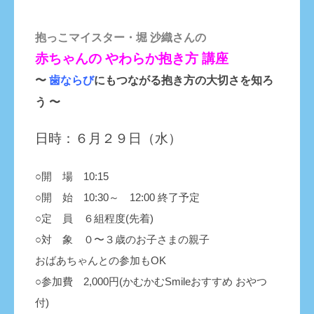
抱っこマイスター・堀 沙織さんの
赤ちゃんの やわらか抱き方 講座
〜
歯ならび
にもつながる抱き方の大切さを知ろ
う 〜
日時：６月２９日（水）
○開 場
10
:15
○開 始 10:30～ 12:00 終了予定
○定 員 ６組程度(先着)
○対 象 ０〜３歳のお子さまの親子
おばあちゃんとの参加もOK
○参加費 2,000円(かむかむSmileおすすめ おやつ
付)