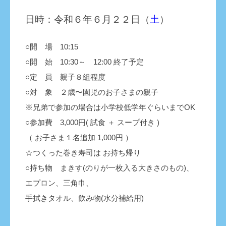
日時：令和６年６月２２日（
土
）
○開 場 10:15
○開 始 10:30～ 12:00 終了予定
○定 員 親子８組程度
○対 象 ２歳〜園児のお子さまの親子
※兄弟で参加の場合は小学校低学年ぐらいまでOK
○参加費 3,000円( 試食 ＋ スープ付き )
（ お子さま１名追加 1,000円 ）
☆つくった巻き寿司は お持ち帰り
○持ち物 まきす(のりが一枚入る大きさのもの)、
エプロン、三角巾、
手拭きタオル、飲み物(水分補給用)