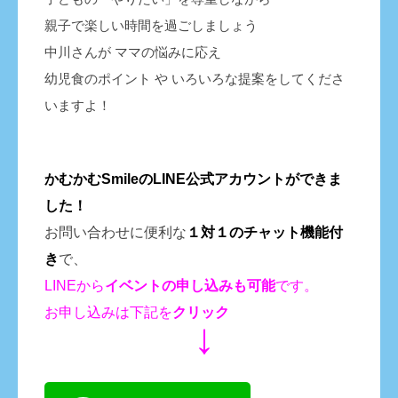
親子で楽しい時間を過ごしましょう
中川さんが ママの悩みに応え
幼児食のポイント や いろいろな提案をしてくださ
いますよ！
かむかむSmileのLINE公式アカウントができま
した！
お問い合わせに便利な
１対１のチャット機能付
き
で、
LINEから
イベントの申し込みも
可能
です。
お申し込みは下記を
クリック
↓