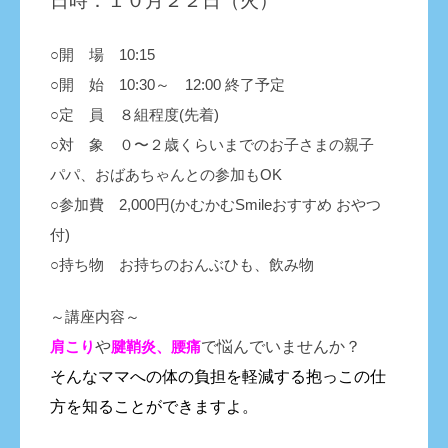
日時：１０月２２日（火）
○開 場
10
:15
○開 始 10:30～ 12:00 終了予定
○定 員 ８組程度(先着)
○対 象 ０〜２歳くらいまでのお子さまの親子
パパ、おばあちゃんとの参加もOK
○参加費 2,000円(かむかむSmileおすすめ おやつ
付)
○持ち物 お持ちのおんぶひも、飲み物
～講座内容～
肩こり
や
腱鞘炎、腰痛
で悩んでいませんか？
そんなママへの体の負担を軽減する抱っこの仕
方を知ることができますよ。