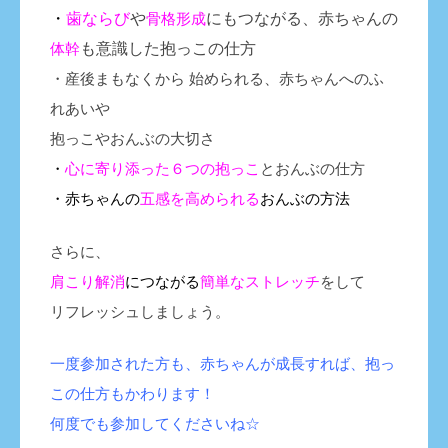
・
歯ならび
や
骨格形成
にもつながる、赤ちゃんの
体幹
も意識した抱っこの仕方
・産後まもなくから 始められる、赤ちゃんへのふ
れあいや
抱っこやおんぶの大切さ
・
心に寄り添った６つの抱っこ
とおんぶの仕方
・赤ちゃんの
五感を高められる
おんぶの方法
さらに、
肩こり解消
につながる
簡単なストレッチ
をして
リフレッシュしましょう。
一度参加された方も、赤ちゃんが成長すれば、抱っ
この仕方もかわります！
何度でも参加してくださいね☆